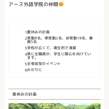
アース外語学院の仲間
夏休みの計画
1
常勤8名、準常勤2名、非常勤18名、事
2
務5名
学校が広くて、衛生的で清潔
3
常に全職員が、学生に関心を向けてい
4
ます。
全参加型のイベント
5
おわりに
6
夏休みの計画