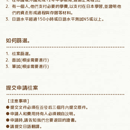
有一個人,他們支付必要的學費,以支付在日本學習,並證明他
們的資產形成過程與存摺等材料。
日語水平超過150小時或日語水平測試N5或以上。
如何篩選。
檔案篩選。
面試(根據需要進行)
筆試(根據需要進行)
提交申請檔案
【注意事項]
提交文件必須在簽發后三個月內提交原件。
申請人和費用持有人必須親自說明。
申請時,請告知我們您要退回的證書。
請提交日語翻譯。