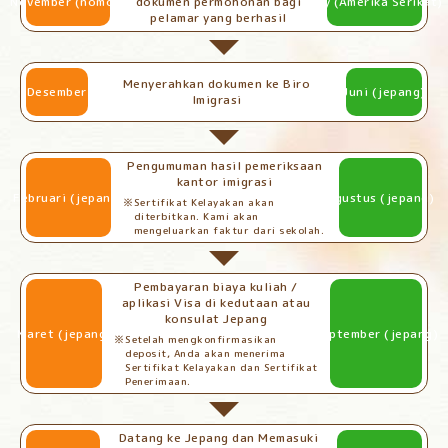
November (nomor)
dokumen permohonan bagi
May (Amerika Serikat)
pelamar yang berhasil
Menyerahkan dokumen ke Biro
Desember
Juni (jepang)
Imigrasi
Pengumuman hasil pemeriksaan
kantor imigrasi
Februari (jepang)
Agustus (jepang)
Sertifikat Kelayakan akan
diterbitkan. Kami akan
mengeluarkan faktur dari sekolah.
Pembayaran biaya kuliah /
aplikasi Visa di kedutaan atau
konsulat Jepang
Maret (jepang)
September (jepang)
Setelah mengkonfirmasikan
deposit, Anda akan menerima
Sertifikat Kelayakan dan Sertifikat
Penerimaan.
Datang ke Jepang dan Memasuki