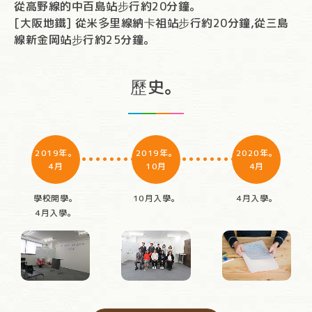
從高野線的中百島站步行約20分鐘。
[大阪地鐵] 從米多里線納卡祖站步行約20分鐘,從三島
線新金岡站步行約25分鐘。
歷史。
2019年。
2019年。
2020年。
4月
10月
4月
學校開學。
10月入學。
4月入學。
4月入學。