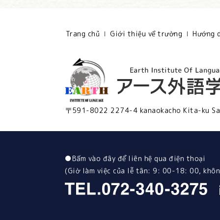
Trang chủ
Giới thiệu về trường
Hướng d
〒591-8022 2274-4 kanaokacho Kita-ku Sa
●
Bấm vào đây để liên hệ qua điện thoại
(Giờ làm việc của lễ tân: 9: 00-18: 00, không