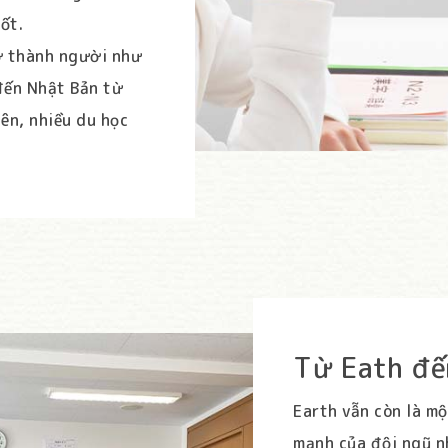
ốt.
ở thành người như
 đến Nhật Bản từ
ên, nhiều du học
Từ Eath đế
Earth vẫn còn là mộ
mạnh của đội ngũ nh