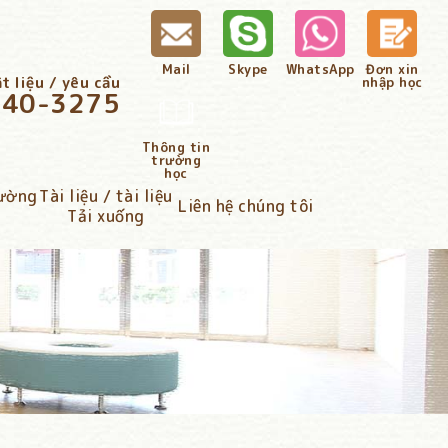
Mail
Skype
WhatsApp
Đơn xin
t liệu / yêu cầu
nhập học
340-3275
Thông tin
trường
học
đường
Tài liệu / tài liệu
Liên hệ chúng tôi
Tải xuống