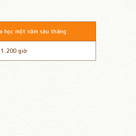
a học một năm sáu tháng
1.200 giờ