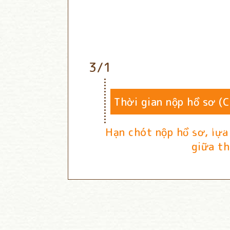
3/1
Thời gian nộp hồ sơ (
cuối thán
Hạn chót nộp hồ sơ, lựa
giữa t