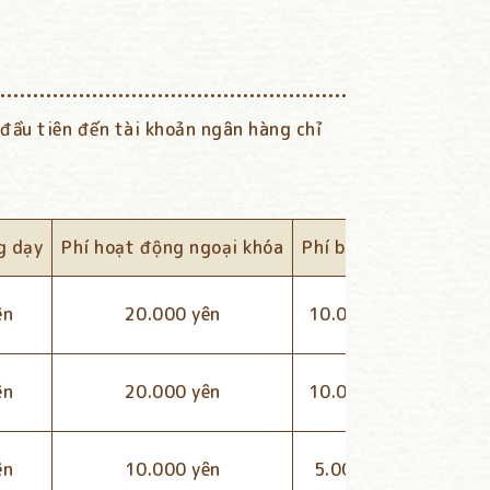
 đầu tiên đến tài khoản ngân hàng chỉ
g dạy
Phí hoạt động ngoại khóa
Phí bảo hiểm
Chi ph
ên
20.000 yên
10.000 yên
ên
20.000 yên
10.000 yên
ên
10.000 yên
5.000 yên