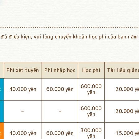
đủ điều kiện, vui lòng chuyển khoản học phí của bạn năm
Phí xét tuyển
Phí nhập học
Học phí
Tài liệu giản
600.000
t
40.000 yên
60.000 yên
20.000 y
yên
600.000
–
–
20.000 y
yên
300.000
t
40.000 yên
60.000 yên
15.000 y
yên