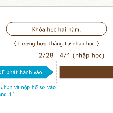
Khóa học hai năm.
Trường hợp tháng tư nhập học.
2/28
4/1 (nhập học)
OE phát hành vào
g 2)
 chọn và nộp hồ sơ vào
áng 11