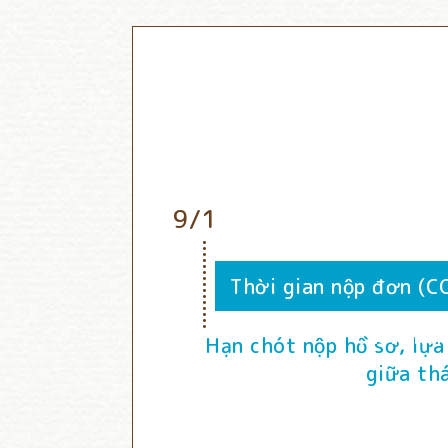
9/1
Thời gian nộp đơn (C
cuối thán
Hạn chót nộp hồ sơ, lựa
giữa th