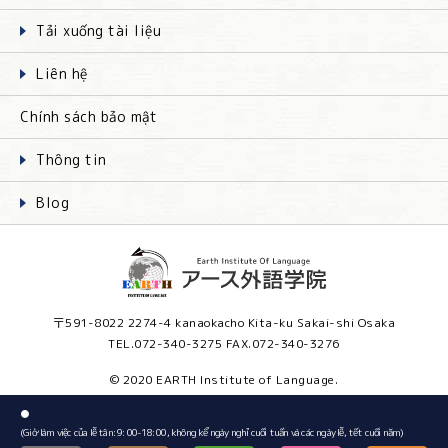
Tải xuống tài liệu
Liên hệ
Chính sách bảo mật
Thông tin
Blog
〒591-8022 2274-4 kanaokacho Kita-ku Sakai-shi Osaka
TEL.072-340-3275 FAX.072-340-3276
© 2020 EARTH Institute of Language.
●
(Giờ làm việc của lễ tân: 9: 00-18: 00, không kể ngày nghỉ cuối tuần và các ngày lễ, tết ​​cuối năm)