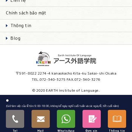
Liên hệ
Chính sách bảo mật
Thông tin
Blog
〒591-8022 2274-4 kanaokacho Kita-ku Sakai-shi Osaka
TEL.072-340-3275 FAX.072-340-3276
© 2020 EARTH Institute of Language.
●
(Giờ làm việc của lễ tân: 9: 00-18: 00, không kể ngày nghỉ cuối tuần và các ngày lễ, tết ​​cuối năm)
Tel
Mail
WhatsApp
Đơn xin
Thông tin