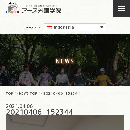
Indonesia
Language
NEWS
TOP
NEWS TOP
20210406_152344
2021.04.06
20210406_152344