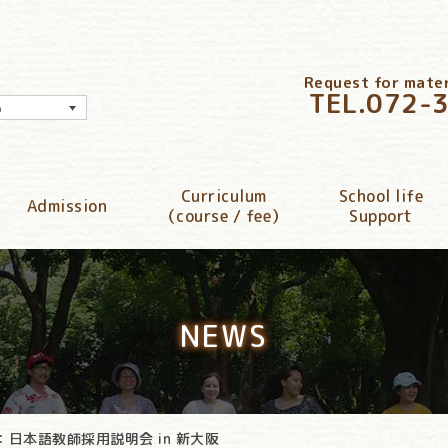
Request for materi
TEL.
072-
h
Curriculum
School life
Admission
（course / fee）
Support
NEWS
）：日本語教師採用説明会 in 新大阪