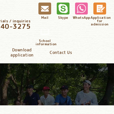
Mail
Skype
WhatsApp
Application
als / inquiries
for
340-3275
admission
School
information
Download
Contact Us
application