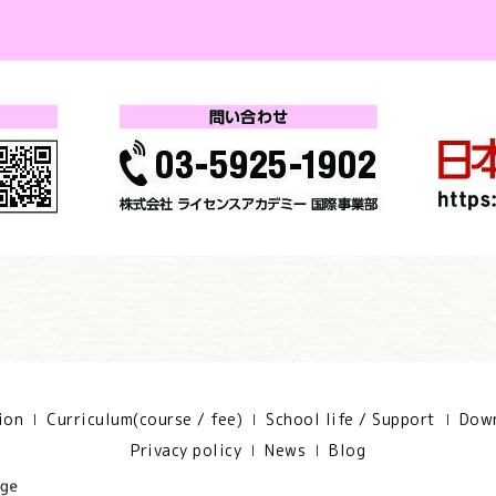
ion
Curriculum(course / fee)
School life / Support
Down
Privacy policy
News
Blog